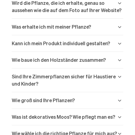
Wird die Pflanze, die ich erhalte, genau so
aussehen wie die auf dem Foto auf Ihrer Website?
Was erhalte ich mit meiner Pflanze?
Pflanze mit Topf
Kann ich mein Produkt individuell gestalten?
Wie baue ich den Holzständer zusammen?
Sind Ihre Zimmerpflanzen sicher für Haustiere
Richten Sie die Querhölzer aus und setzen Sie
und Kinder?
sie ein:
Large und Xlarge
Wie groß sind Ihre Pflanzen?
Pflanzenbestellungen
Was ist dekoratives Moos? Wie pflegt man es?
XLarge-Pflanzen
sind 1,40 m hoch und
mehr.
Wie wähle ich die richtige Pflanze für mich aus?
Pflanze ohne Topf