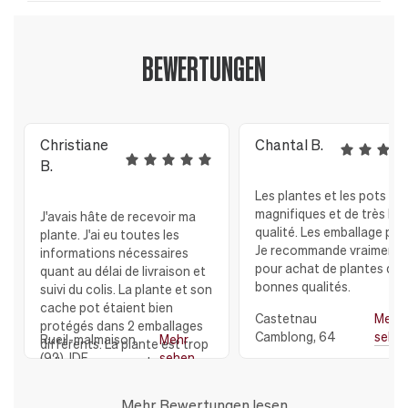
BEWERTUNGEN
Christiane
Chantal B.
B.
Les plantes et les pots so
magnifiques et de très bo
J'avais hâte de recevoir ma
qualité. Les emballage parf
plante. J'ai eu toutes les
Je recommande vraiment
informations nécessaires
pour achat de plantes de 
quant au délai de livraison et
bonnes qualités.
suivi du colis. La plante et son
cache pot étaient bien
Castetnau
Mehr
protégés dans 2 emballages
Camblong, 64
sehe
Rueil-malmaison
Mehr
différents. La plante est trop
(92), IDF
sehen
belle avec son cache pot en
céramique, Et je remercie
toute l'équipe de LEON et
Mehr Bewertungen lesen