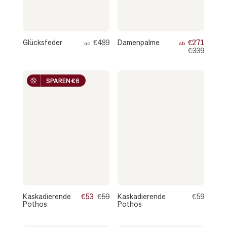
Glücksfeder
€489
Damenpalme
€271
ab
ab
€339
SPAREN €6
Kaskadierende
€53
€59
Kaskadierende
€59
Pothos
Pothos