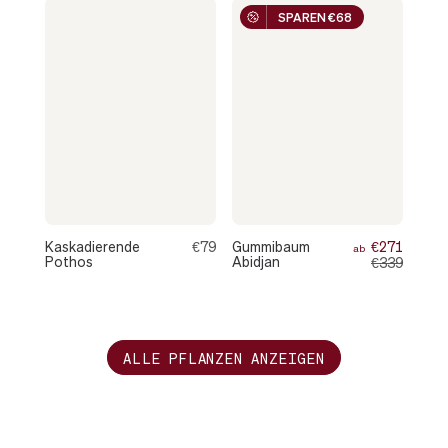
SPAREN €68
Kaskadierende
€79
Gummibaum
€271
ab
Pothos
Abidjan
€339
ALLE PFLANZEN ANZEIGEN