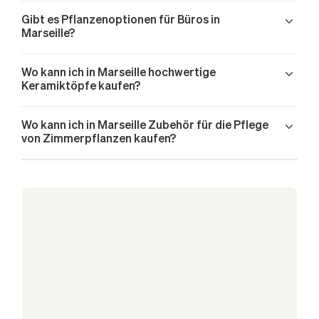
Monstera Deliciosa-Lieferung in Marseille
Gibt es Pflanzenoptionen für Büros in
Glücksfeder-Lieferung in Marseille
Marseille?
Glücksfeder-Lieferung in Marseille
Damenpalme-Lieferung in Marseille
Wo kann ich in Marseille hochwertige
Kaskadierende Pothos-Lieferung in Marseille
Keramiktöpfe kaufen?
Kaskadierende Pothos-Lieferung in Marseille
Kaskadierende Pothos-Lieferung in Marseille
Wo kann ich in Marseille Zubehör für die Pflege
Gummibaum Abidjan-Lieferung in Marseille
von Zimmerpflanzen kaufen?