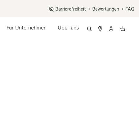
Op
Barrierefreiheit
•
Bewertungen
•
FAQ
Für Unternehmen
Über uns
sprogramm