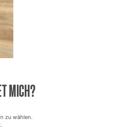
ET MICH?
on zu wählen.
.