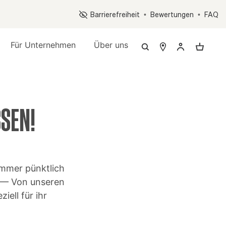
Op
Barrierefreiheit
•
Bewertungen
•
FAQ
Für Unternehmen
Über uns
SSEN!
immer pünktlich
 — Von unseren
ell für ihr