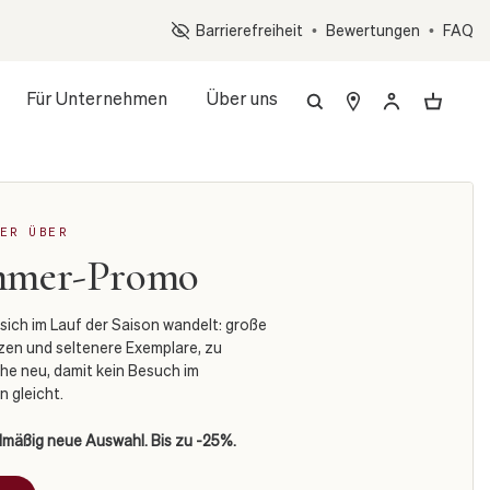
Op
Barrierefreiheit
•
Bewertungen
•
FAQ
Für Unternehmen
Über uns
ER ÜBER
mmer-Promo
sich im Lauf der Saison wandelt: große
nzen und seltenere Exemplare, zu
e neu, damit kein Besuch im
 gleicht.
elmäßig neue Auswahl. Bis zu -25%.