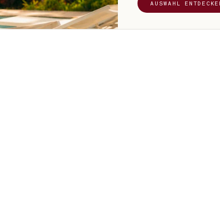
AUSWAHL ENTDECKE
UF, WENN DU
, Schädlinge, eine