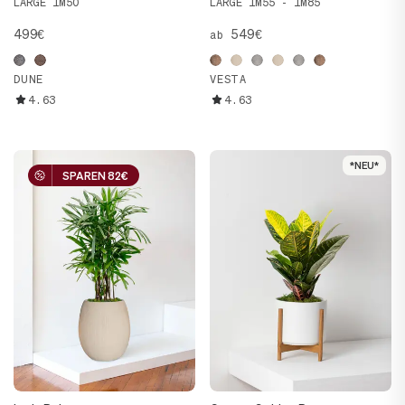
LARGE 1M50
LARGE 1M55 - 1M85
499€
549€
ab
DUNE
VESTA
4.63
4.63
*NEU*
*NEU*
SPAREN 82€
SPAREN 82€