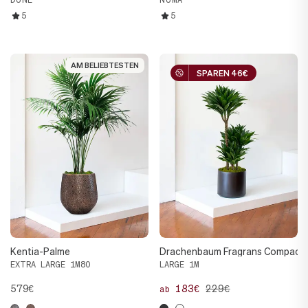
5
5
AM BELIEBTESTEN
AM BELIEBTESTEN
SPAREN 46€
SPAREN 46€
Kentia-Palme
Drachenbaum Fragrans Compact
EXTRA LARGE 1M80
LARGE 1M
579€
183€
229€
ab