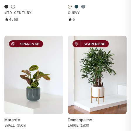
MID-CENTURY
CURVY
4.58
5
SPAREN 6€
SPAREN 6€
SPAREN 68€
SPAREN 68€
Maranta
Damenpalme
SMALL 35CM
LARGE 1M30