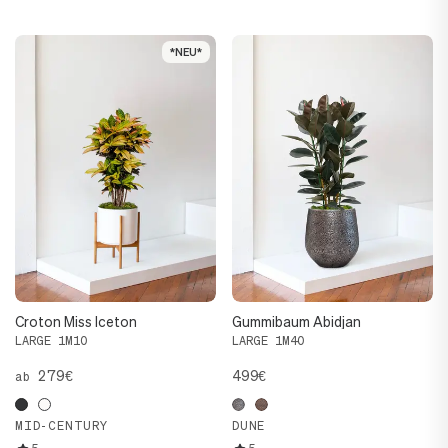
*NEU*
*NEU*
Croton Miss Iceton
Gummibaum Abidjan
LARGE 1M10
LARGE 1M40
279€
499€
ab
MID-CENTURY
DUNE