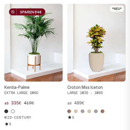
*NEU*
*NEU*
SPAREN 84€
SPAREN 84€
Kentia-Palme
Croton Miss Iceton
EXTRA LARGE 1M60
LARGE 1M35 - 1M65
335€
419€
489€
ab
ab
MID-CENTURY
5
5