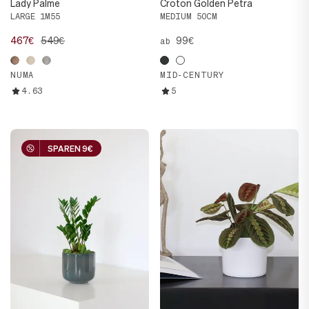
Lady Palme
Croton Golden Petra
LARGE 1M55
MEDIUM 50CM
467€
549€
99€
ab
NUMA
MID-CENTURY
4.63
5
SPAREN 9€
SPAREN 9€