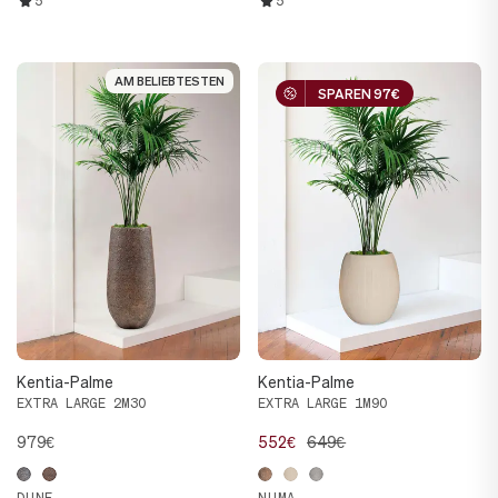
5
5
AM BELIEBTESTEN
AM BELIEBTESTEN
SPAREN 97€
SPAREN 97€
Kentia-Palme
Kentia-Palme
EXTRA LARGE 2M30
EXTRA LARGE 1M90
979€
552€
649€
DUNE
NUMA