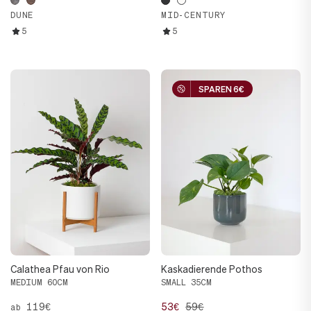
DUNE
MID-CENTURY
5
5
SPAREN 6€
SPAREN 6€
Calathea Pfau von Rio
Kaskadierende Pothos
MEDIUM 60CM
SMALL 35CM
119€
53€
59€
ab