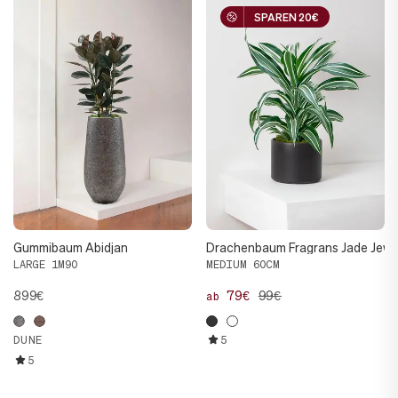
SPAREN 20€
SPAREN 20€
Gummibaum Abidjan
Drachenbaum Fragrans Jade Jewe
LARGE 1M90
MEDIUM 60CM
899€
79€
99€
ab
DUNE
5
5