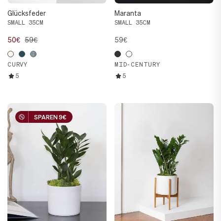
Glücksfeder
Maranta
SMALL 35CM
SMALL 35CM
50€
59€
59€
CURVY
MID-CENTURY
5
5
SPAREN 9€
SPAREN 9€