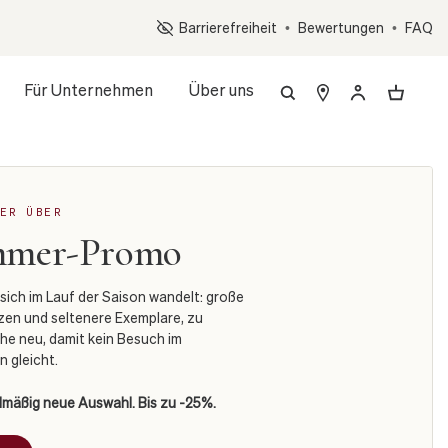
Op
Barrierefreiheit
•
Bewertungen
•
FAQ
Für Unternehmen
Über uns
ER ÜBER
mmer-Promo
sich im Lauf der Saison wandelt: große
nzen und seltenere Exemplare, zu
e neu, damit kein Besuch im
 gleicht.
elmäßig neue Auswahl. Bis zu -25%.