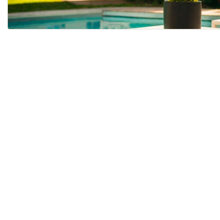
PFLANZENPFLEGE-RATGE...
GEBETSPFLANZE: PFLEG...
Zuletzt aktualisiert
26. Mai 2026
Kaum eine Zimmerpflanze erzählt ihre
wie die Gebetspflanze. Bei Tagesanbru
samtiges Laub waagerecht aus, um je
einzufangen. Mit der Abenddämmerung
Blätter langsam auf und schließen sic