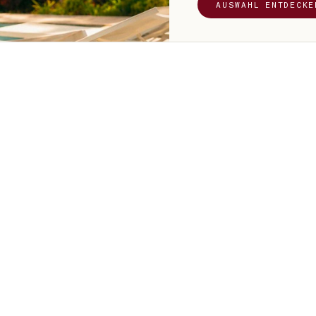
AUSWAHL ENTDECKE
n Tag so deutlich
ch breitet sich ihr
den Lichtstrahl
 richten sich die
h wie ein