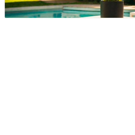
PFLANZENPFLEGE...
TIPPS ZUR PFLANZENPF...
TIPPS ZUR PFLANZENPFLE
Professionelle Pflegetipps und Ratschläge für Ihre Pfla
langjährigen Erfahrung der Plant Doctors von Léon & Ge