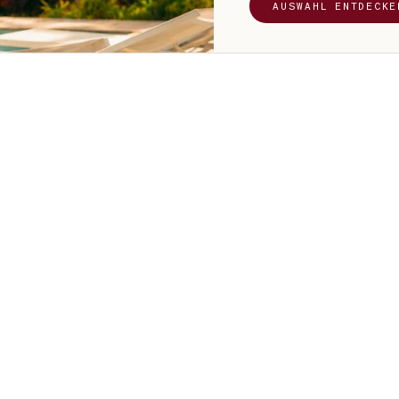
AUSWAHL ENTDECKE
GE
nzen, basierend auf dem fundierten Wissen und der
orge.