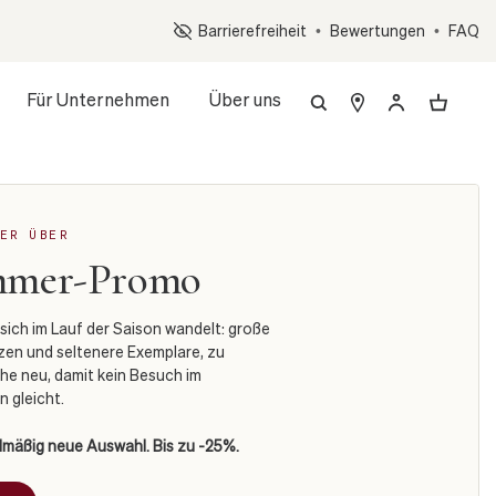
Op
Barrierefreiheit
•
Bewertungen
•
FAQ
Für Unternehmen
Über uns
ER ÜBER
mmer-Promo
sich im Lauf der Saison wandelt: große
nzen und seltenere Exemplare, zu
e neu, damit kein Besuch im
 gleicht.
elmäßig neue Auswahl. Bis zu -25%.