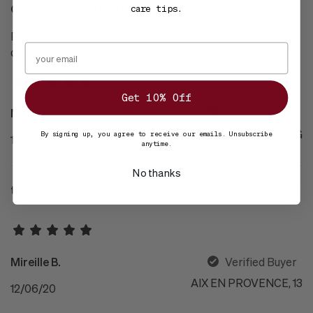
Conforme aux attentes
care tips.
Produit rapidement expédié, bien emballé. On va
démarrer l'essai...
Get 10% Off
Marie D.
Verified Buyer
Liège, WLG
By signing up, you agree to receive our emails. Unsubscribe
14/06/20
anytime.
No thanks
tres satisfaite
Mireille B.
Verified Buyer
AIX EN PROVENCE, 13
12/06/20