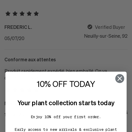
FREDERIC L.
Verified Buyer
Neuilly-sur-Seine, 92
05/07/20
Conforme aux attentes
Produit rapidement expédié, bien emballé. On va
démarrer l'essai...
10% OFF TODAY
Your plant collection starts today
Marie D.
Verified Buyer
Liège, WLG
14/06/20
Enjoy 10% off your first order.
Early access to new arrivals & exclusive plant