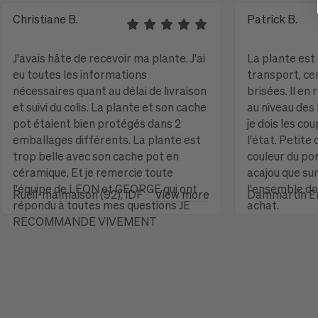
Christiane B.
Patrick B.
J'avais hâte de recevoir ma plante. J'ai
La plante est 
eu toutes les informations
transport, cer
nécessaires quant au délai de livraison
brisées. Il en
et suivi du colis. La plante et son cache
au niveau des 
pot étaient bien protégés dans 2
je dois les co
emballages différents. La plante est
l'état. Petite
trop belle avec son cache pot en
couleur du por
céramique, Et je remercie toute
acajou que sur
l'équipe de LEON et GEORGE qui ont
l'ensemble do
Rueil-malmaison (92), IDF
View more
Dammartin En
répondu à toutes mes questions JE
achat.
RECOMMANDE VIVEMENT