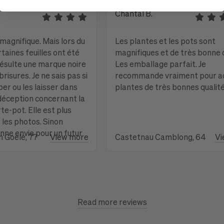
Chantal B.
magnifique. Mais lors du
Les plantes et les pots sont
taines feuilles ont été
magnifiques et de très bonne q
 résulte une marque noire
Les emballage parfait. Je
brisures. Je ne sais pas si
recommande vraiment pour a
uper ou les laisser dans
plantes de très bonnes qualité
 déception concernant la
te-pot. Elle est plus
 les photos. Sinon
nne envie pour un futur
 Goële, 77
View more
Castetnau Camblong, 64
Vi
Read more reviews