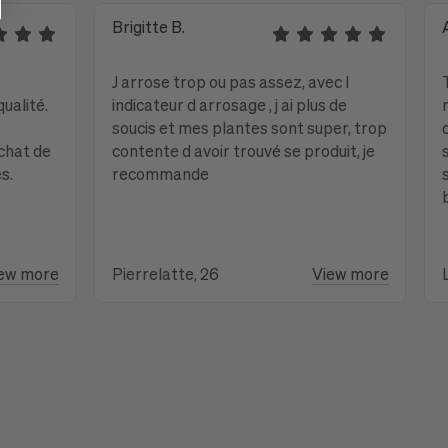
Brigitte B.
J arrose trop ou pas assez, avec l
ualité.
indicateur d arrosage , j ai plus de
soucis et mes plantes sont super, trop
chat de
contente d avoir trouvé se produit, je
s.
recommande
ew more
Pierrelatte, 26
View more