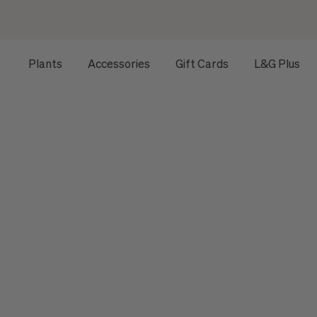
Plants
Accessories
Gift Cards
L&G Plus
HOME
ALL ACCESSORIES
AMBIANCE & HOME DECORATI