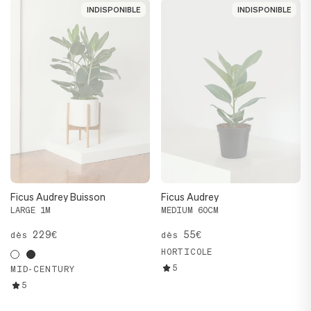
INDISPONIBLE
INDISPONIBLE
INDISPONIBLE
INDISPONIBLE
Ficus Audrey Buisson
Ficus Audrey
LARGE 1M
MEDIUM 60CM
229€
55€
dès
dès
HORTICOLE
5
MID-CENTURY
5