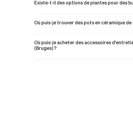
Existe-t-il des options de plantes pour des 
Joyau de Zanzibar livré à Brugge (Bruges)
Joyau de Zanzibar livré à Brugge (Bruges)
Palmier Bambou livré à Brugge (Bruges)
Où puis-je trouver des pots en céramique de 
Pothos Cascade livré à Brugge (Bruges)
Pothos Cascade livré à Brugge (Bruges)
Pothos Cascade livré à Brugge (Bruges)
Où puis-je acheter des accessoires d'entretie
Ficus Elastica Abidjan livré à Brugge (Bru
(Bruges) ?
EPTIONNELLES
es, des plantes tropicales
u plantes fleuries, parfaites
a recherche d'un feuillage