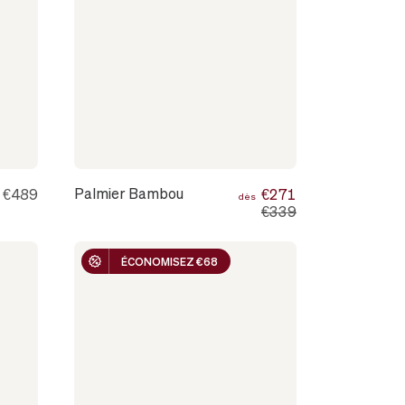
Palmier Bambou
€489
€271
s
dès
€339
ÉCONOMISEZ €68