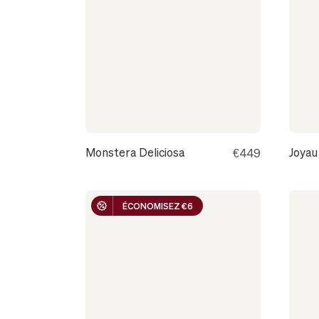
À
BRUGGE
(BRUGES)
Monstera Deliciosa
Joyau
€449
ÉCONOMISEZ €6