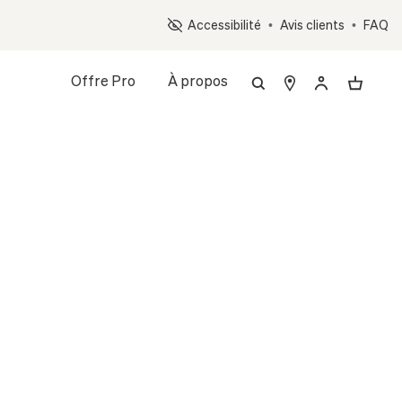
Op
Accessibilité
•
Avis clients
•
FAQ
Offre Pro
À propos