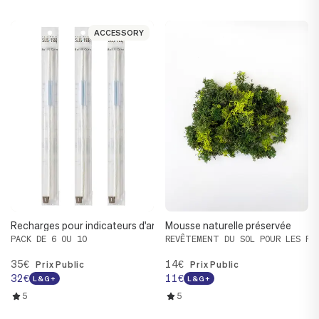
ACCESSORY
ACCESSORY
Recharges pour indicateurs d'arrosage
Mousse naturelle préservée
PACK DE 6 OU 10
REVÊTEMENT DU SOL POUR LES PL
35€
14€
Prix Public
Prix Public
32€
11€
L&G+
L&G+
5
5