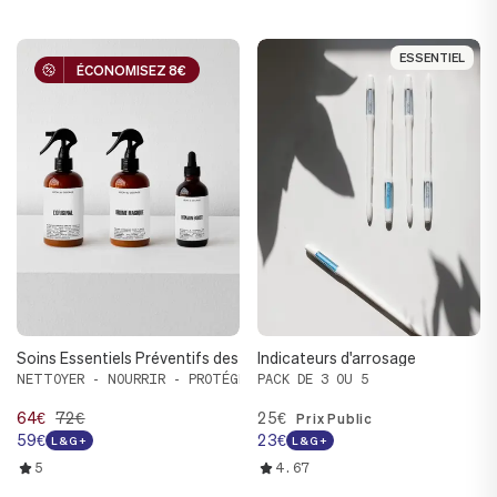
ESSENTIEL
ESSENTIEL
ÉCONOMISEZ 8€
ÉCONOMISEZ 8€
Soins Essentiels Préventifs des Plantes
Indicateurs d'arrosage
NETTOYER - NOURRIR - PROTÉGER
PACK DE 3 OU 5
64€
72€
25€
Prix Public
59€
23€
L&G+
L&G+
5
4.67