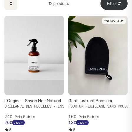
12
produits
Filtrer
*NOUVEAU*
*NOUVEAU*
L'Original - Savon Noir Naturel
Gant Lustrant Premium
BRILLANCE DES FEUILLES - INSECTICIDE NATUREL - FONGICIDE
POUR UN FEUILLAGE SANS POUSSI
24€
16€
Prix Public
Prix Public
20€
13€
L&G+
L&G+
5
5