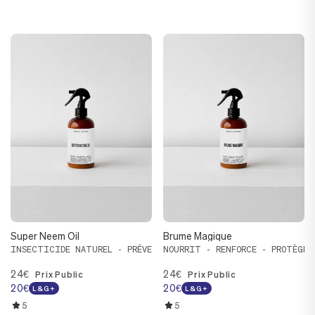
Super Neem Oil
Brume Magique
INSECTICIDE NATUREL - PRÉVENTION - TRAITEMENT - ANTIFONGI
NOURRIT - RENFORCE - PROTÈGE
24€
24€
Prix Public
Prix Public
20€
20€
L&G+
L&G+
5
5