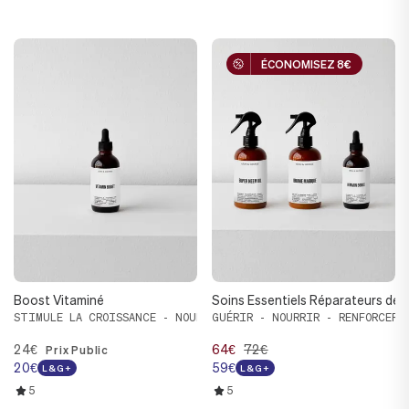
ÉCONOMISEZ 8€
ÉCONOMISEZ 8€
Boost Vitaminé
Soins Essentiels Réparateurs des
STIMULE LA CROISSANCE - NOURRIT - RENFORCE
GUÉRIR - NOURRIR - RENFORCER
24€
64€
72€
Prix Public
20€
59€
L&G+
L&G+
5
5