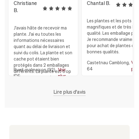
Christiane
Chantal B.
B.
Les plantes et les pots so
magnifiques et de très bo
J'avais hâte de recevoir ma
qualité. Les emballage parf
plante. J'ai eu toutes les
Je recommande vraiment
informations nécessaires
pour achat de plantes de 
quant au délai de livraison et
bonnes qualités.
suivi du colis. La plante et son
cache pot étaient bien
Castetnau Camblong,
Voir
protégés dans 2 emballages
64
plu
Rueil-malmaison (92),
Voir
différents. La plante est trop
IDF
plus
belle avec son cache pot en
céramique, Et je remercie
toute l'équipe de LEON et
Lire plus d'avis
GEORGE qui ont répondu à
toutes mes questions JE
RECOMMANDE VIVEMENT