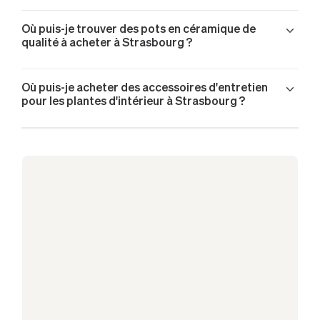
Palmier Bambou livré à Strasbourg
Où puis-je trouver des pots en céramique de
Pothos Cascade livré à Strasbourg
qualité à acheter à Strasbourg ?
Pothos Cascade livré à Strasbourg
Pothos Cascade livré à Strasbourg
Ficus Elastica Abidjan livré à Strasbourg
Où puis-je acheter des accessoires d'entretien
pour les plantes d'intérieur à Strasbourg ?