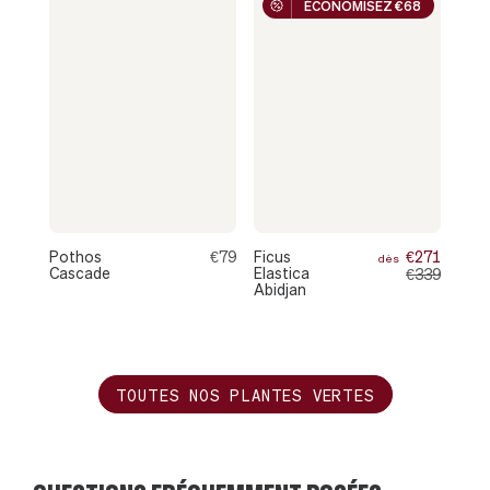
ÉCONOMISEZ €68
Pothos
€79
Ficus
€271
dès
Cascade
Elastica
€339
Abidjan
TOUTES NOS PLANTES VERTES