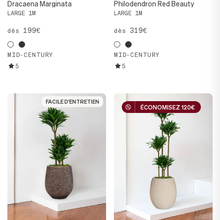
Dracaena Marginata
Philodendron Red Beauty
LARGE 1M
LARGE 1M
199€
319€
dès
dès
MID-CENTURY
MID-CENTURY
5
5
FACILE D'ENTRETIEN
FACILE D'ENTRETIEN
ÉCONOMISEZ 120€
ÉCONOMISEZ 120€