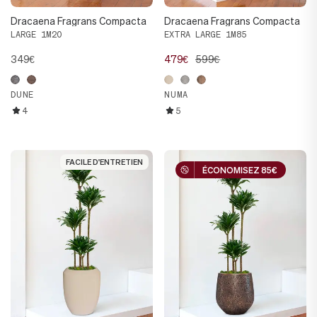
Dracaena Fragrans Compacta
Dracaena Fragrans Compacta
LARGE 1M20
EXTRA LARGE 1M85
349€
479€
599€
DUNE
NUMA
4
5
FACILE D'ENTRETIEN
FACILE D'ENTRETIEN
ÉCONOMISEZ 85€
ÉCONOMISEZ 85€