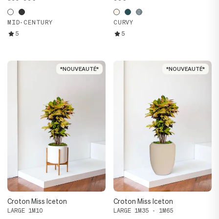
MID-CENTURY
CURVY
5
5
*NOUVEAUTÉ*
*NOUVEAUTÉ*
*NOUVEAUTÉ*
*NOUVEAUTÉ*
Croton Miss Iceton
Croton Miss Iceton
LARGE 1M10
LARGE 1M35 - 1M65