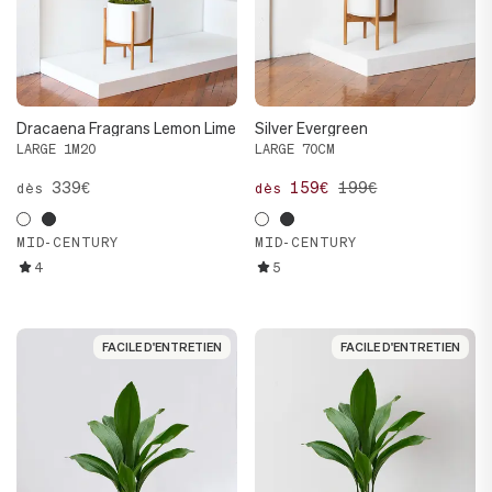
Dracaena Fragrans Lemon Lime
Silver Evergreen
LARGE 1M20
LARGE 70CM
339€
159€
199€
dès
dès
MID-CENTURY
MID-CENTURY
4
5
FACILE D'ENTRETIEN
FACILE D'ENTRETIEN
FACILE D'ENTRETIEN
FACILE D'ENTRETIEN