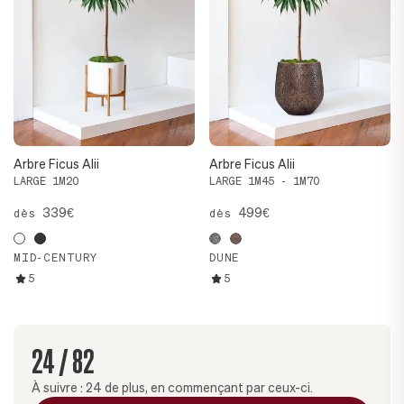
Arbre Ficus Alii
Arbre Ficus Alii
LARGE 1M20
LARGE 1M45 - 1M70
339€
499€
dès
dès
MID-CENTURY
DUNE
5
5
24
/
82
À suivre :
24
de plus, en commençant par ceux-ci.