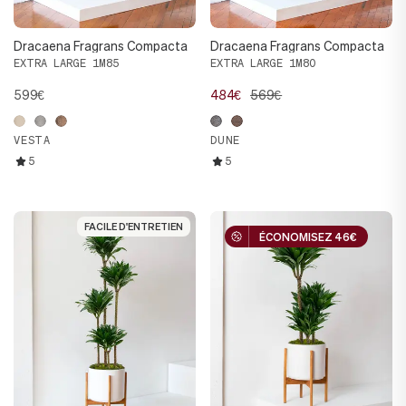
Dracaena Fragrans Compacta
Dracaena Fragrans Compacta
EXTRA LARGE 1M85
EXTRA LARGE 1M80
599€
484€
569€
VESTA
DUNE
5
5
FACILE D'ENTRETIEN
FACILE D'ENTRETIEN
ÉCONOMISEZ 46€
ÉCONOMISEZ 46€