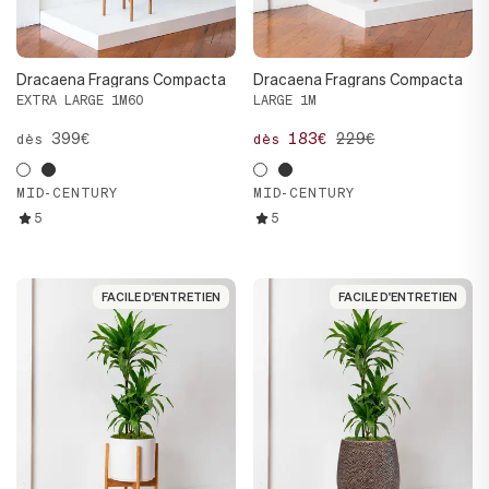
Dracaena Fragrans Compacta
Dracaena Fragrans Compacta
EXTRA LARGE 1M60
LARGE 1M
399€
183€
229€
dès
dès
MID-CENTURY
MID-CENTURY
5
5
FACILE D'ENTRETIEN
FACILE D'ENTRETIEN
FACILE D'ENTRETIEN
FACILE D'ENTRETIEN