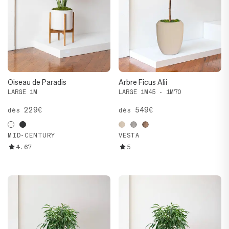
Oiseau de Paradis
Arbre Ficus Alii
LARGE 1M
LARGE 1M45 - 1M70
229€
549€
dès
dès
MID-CENTURY
VESTA
4.67
5