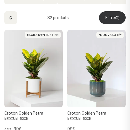
82
produits
Filtrer
FACILE D'ENTRETIEN
FACILE D'ENTRETIEN
*NOUVEAUTÉ*
*NOUVEAUTÉ*
Croton Golden Petra
Croton Golden Petra
MEDIUM 50CM
MEDIUM 50CM
99€
99€
dès