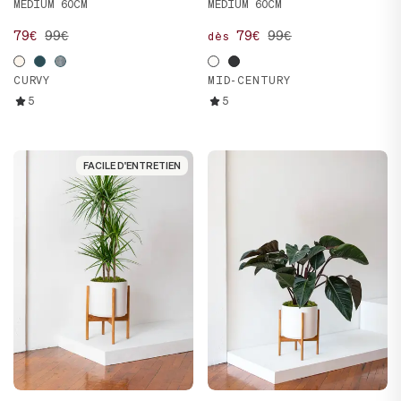
MEDIUM 60CM
MEDIUM 60CM
79€
99€
79€
99€
dès
CURVY
MID-CENTURY
5
5
FACILE D'ENTRETIEN
FACILE D'ENTRETIEN