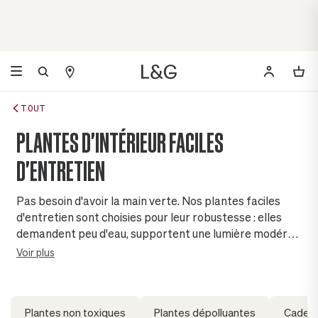
TOUT
PLANTES D'INTÉRIEUR FACILES
D'ENTRETIEN
Pas besoin d'avoir la main verte. Nos plantes faciles
d'entretien sont choisies pour leur robustesse : elles
demandent peu d'eau, supportent une lumière modérée
et pardonnent les oublis. Le vert chez soi, sans
Voir plus
contrainte.
Plantes non toxiques
Plantes dépolluantes
Cadeau