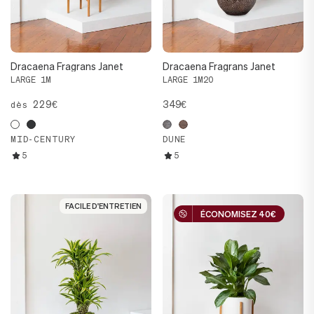
Dracaena Fragrans Janet
Dracaena Fragrans Janet
LARGE 1M
LARGE 1M20
229€
349€
dès
MID-CENTURY
DUNE
5
5
FACILE D'ENTRETIEN
FACILE D'ENTRETIEN
ÉCONOMISEZ 40€
ÉCONOMISEZ 40€