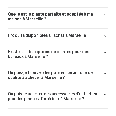
Quelle est la plante parfaite et adaptée à ma
maison à Marseille ?
Produits disponibles à l'achat à Marseille
Monstera Deliciosa livré à Marseille
Existe-t-il des options de plantes pour des
Joyau de Zanzibar livré à Marseille
bureaux à Marseille ?
Joyau de Zanzibar livré à Marseille
Palmier Bambou livré à Marseille
Où puis-je trouver des pots en céramique de
Pothos Cascade livré à Marseille
qualité à acheter à Marseille ?
Pothos Cascade livré à Marseille
Pothos Cascade livré à Marseille
Ficus Elastica Abidjan livré à Marseille
Où puis-je acheter des accessoires d'entretien
pour les plantes d'intérieur à Marseille ?