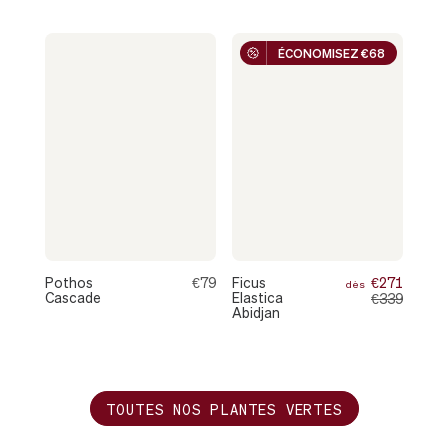
ÉCONOMISEZ €68
Pothos
€79
Ficus
€271
dès
Cascade
Elastica
€339
Abidjan
TOUTES NOS PLANTES VERTES