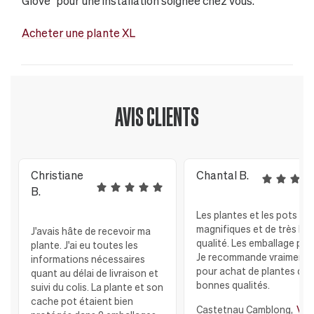
Glove" pour une installation soignée chez vous.
Acheter une plante XL
AVIS CLIENTS
Christiane
Chantal B.
B.
Les plantes et les pots so
magnifiques et de très bo
J'avais hâte de recevoir ma
qualité. Les emballage parf
plante. J'ai eu toutes les
Je recommande vraiment
informations nécessaires
pour achat de plantes de 
quant au délai de livraison et
bonnes qualités.
suivi du colis. La plante et son
cache pot étaient bien
Castetnau Camblong,
Voir