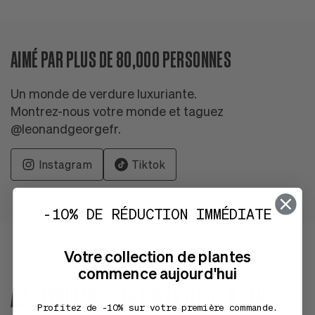
AIMÉ PAR PLUS DE 80,000 PERSONNES
Un monde de verdure luxuriante.
Montrez-nous votre monde et taguez
@leonandgeorgefr.
Instagram
Tiktok
-10% DE RÉDUCTION IMMÉDIATE
Votre collection de plantes
commence aujourd'hui
AVIS POUR MID-CENTURY CYLINDER - THE
Profitez de -10% sur votre première commande.