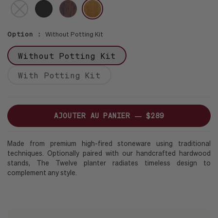
DARK
BROWN
PAS
BLACK
DE
STAND
Option :
Without Potting Kit
Without Potting Kit
With Potting Kit
AJOUTER AU PANIER —
$289
Made from premium high-fired stoneware using traditional
techniques. Optionally paired with our handcrafted hardwood
stands, The Twelve planter radiates timeless design to
complement any style.