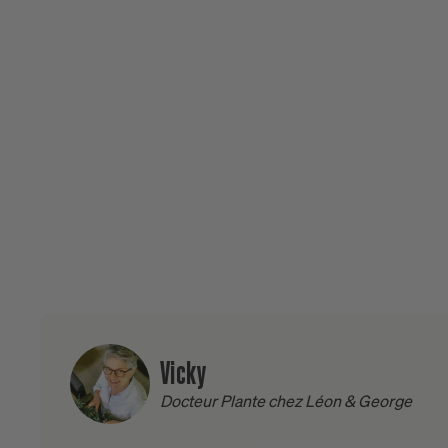
Contenance : 100ML - 3,38OZ.
Ce produit est sans colorant, sans parfum de syn
conservateurs. Ne pas ingérer. Rincer abondamen
avec les yeux. Ne pas laisser à la portée des enfan
Vicky
Docteur Plante chez Léon & George