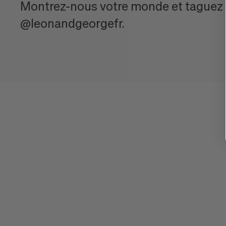
Montrez-nous votre monde et taguez
@leonandgeorgefr.
AVIS POUR BOOST
VITAMINÉ
Consulter tous les avis