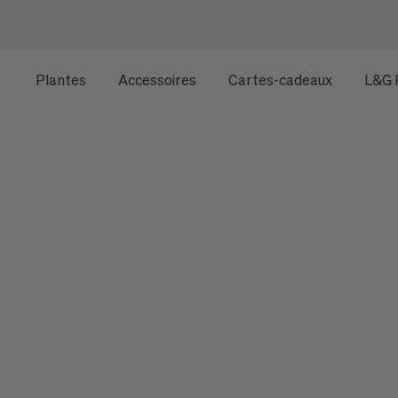
Plantes
Accessoires
Cartes-cadeaux
L&G 
ACCUEIL
TOUS LES ACCESSOIRES
L'ALCHIMIE BOTAN