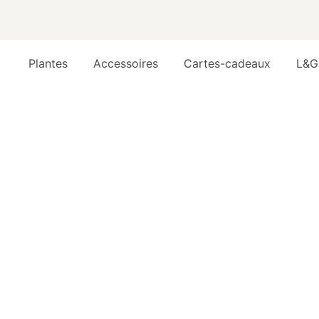
Plantes
Accessoires
Cartes-cadeaux
L&G
FAQ
VÉGÉTALISATION ET ENTRETIEN DES PLANTES POU
V
P