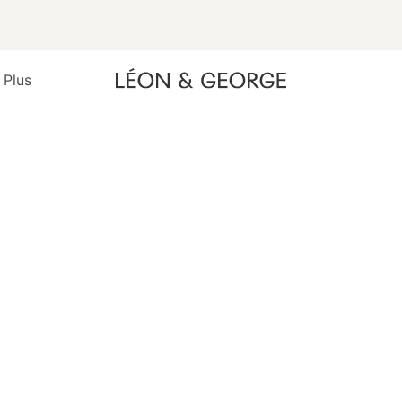
 Plus
R LES ENTREPRISES
ÉGÉTALISATION ET ENTRETIEN DES
LANTES POUR LES ENTREPRISES