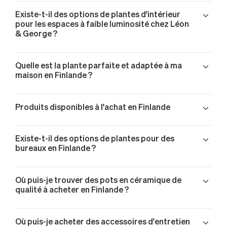
Existe-t-il des options de plantes d'intérieur
pour les espaces à faible luminosité chez Léon
& George ?
Quelle est la plante parfaite et adaptée à ma
maison en Finlande ?
Produits disponibles à l'achat en Finlande
Acheter un Monstera Deliciosa en Finlande
Existe-t-il des options de plantes pour des
Acheter un Joyau de Zanzibar en Finlande
bureaux en Finlande ?
Acheter un Joyau de Zanzibar en Finlande
Acheter un Palmier Bambou en Finlande
Où puis-je trouver des pots en céramique de
Acheter un Pothos Cascade en Finlande
qualité à acheter en Finlande ?
Acheter un Pothos Cascade en Finlande
Acheter un Pothos Cascade en Finlande
Acheter un Ficus Elastica Abidjan en Finlande
Où puis-je acheter des accessoires d'entretien