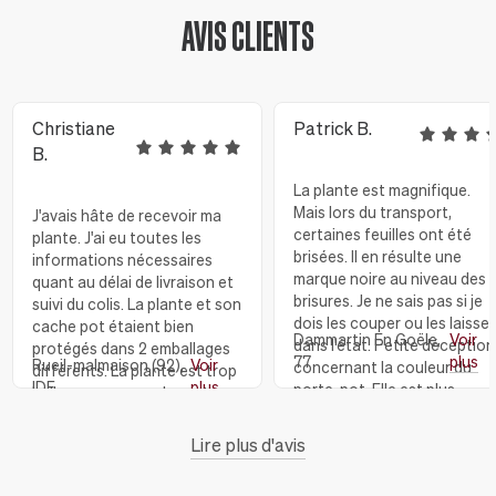
AVIS CLIENTS
Christiane
Patrick B.
B.
La plante est magnifique.
Mais lors du transport,
J'avais hâte de recevoir ma
certaines feuilles ont été
plante. J'ai eu toutes les
brisées. Il en résulte une
informations nécessaires
marque noire au niveau des
quant au délai de livraison et
brisures. Je ne sais pas si je
suivi du colis. La plante et son
dois les couper ou les laisser
cache pot étaient bien
Dammartin En Goële,
Voir
dans l'état. Petite déception
protégés dans 2 emballages
77
plus
Rueil-malmaison (92),
Voir
concernant la couleur du
différents. La plante est trop
IDF
plus
porte-pot. Elle est plus
belle avec son cache pot en
acajou que sur les photos.
céramique, Et je remercie
Sinon l'ensemble donne envi
toute l'équipe de LEON et
Lire plus d'avis
pour un futur achat.
GEORGE qui ont répondu à
toutes mes questions JE