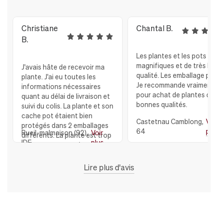
Christiane
Chantal B.
B.
Les plantes et les pots so
magnifiques et de très bo
J'avais hâte de recevoir ma
qualité. Les emballage parf
plante. J'ai eu toutes les
Je recommande vraiment
informations nécessaires
pour achat de plantes de 
quant au délai de livraison et
bonnes qualités.
suivi du colis. La plante et son
cache pot étaient bien
Castetnau Camblong,
Voir
protégés dans 2 emballages
64
plu
Rueil-malmaison (92),
Voir
différents. La plante est trop
IDF
plus
belle avec son cache pot en
céramique, Et je remercie
toute l'équipe de LEON et
Lire plus d'avis
GEORGE qui ont répondu à
toutes mes questions JE
RECOMMANDE VIVEMENT