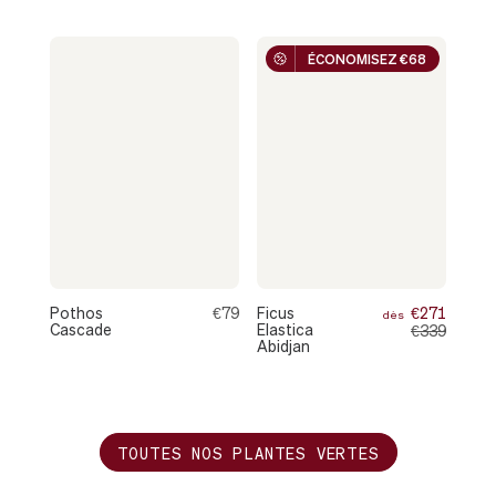
ÉCONOMISEZ €68
Pothos
€79
Ficus
€271
dès
Cascade
Elastica
€339
Abidjan
TOUTES NOS PLANTES VERTES