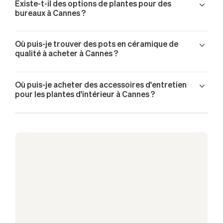
Existe-t-il des options de plantes pour des
Joyau de Zanzibar livré à Cannes
bureaux à Cannes ?
Joyau de Zanzibar livré à Cannes
Palmier Bambou livré à Cannes
Où puis-je trouver des pots en céramique de
Pothos Cascade livré à Cannes
qualité à acheter à Cannes ?
Pothos Cascade livré à Cannes
Pothos Cascade livré à Cannes
Ficus Elastica Abidjan livré à Cannes
Où puis-je acheter des accessoires d'entretien
pour les plantes d'intérieur à Cannes ?