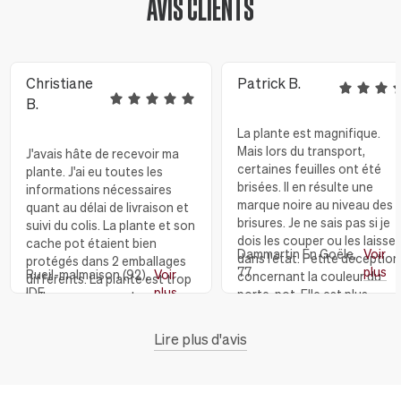
AVIS CLIENTS
Christiane
Patrick B.
B.
La plante est magnifique.
Mais lors du transport,
J'avais hâte de recevoir ma
certaines feuilles ont été
plante. J'ai eu toutes les
brisées. Il en résulte une
informations nécessaires
marque noire au niveau des
quant au délai de livraison et
brisures. Je ne sais pas si je
suivi du colis. La plante et son
dois les couper ou les laisser
cache pot étaient bien
Dammartin En Goële,
Voir
dans l'état. Petite déception
protégés dans 2 emballages
77
plus
Rueil-malmaison (92),
Voir
concernant la couleur du
différents. La plante est trop
IDF
plus
porte-pot. Elle est plus
belle avec son cache pot en
acajou que sur les photos.
céramique, Et je remercie
Sinon l'ensemble donne envi
toute l'équipe de LEON et
Lire plus d'avis
pour un futur achat.
GEORGE qui ont répondu à
toutes mes questions JE
RECOMMANDE VIVEMENT