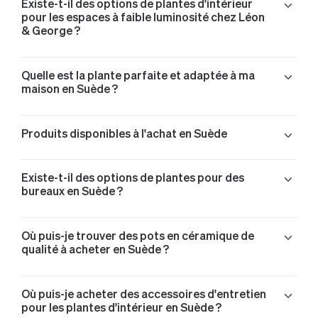
Existe-t-il des options de plantes d'intérieur
pour les espaces à faible luminosité chez Léon
& George ?
Quelle est la plante parfaite et adaptée à ma
maison en Suède ?
Produits disponibles à l'achat en Suède
Acheter un Monstera Deliciosa en Suède
Existe-t-il des options de plantes pour des
Acheter un Joyau de Zanzibar en Suède
bureaux en Suède ?
Acheter un Joyau de Zanzibar en Suède
Acheter un Palmier Bambou en Suède
Où puis-je trouver des pots en céramique de
Acheter un Pothos Cascade en Suède
qualité à acheter en Suède ?
Acheter un Pothos Cascade en Suède
Acheter un Pothos Cascade en Suède
Acheter un Ficus Elastica Abidjan en Suède
Où puis-je acheter des accessoires d'entretien
pour les plantes d'intérieur en Suède ?