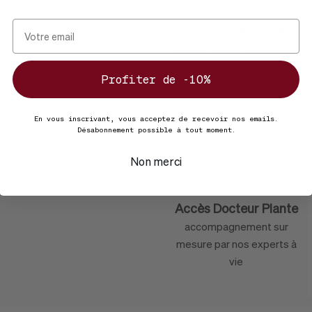
Pérénité assurée
plantes saines, rempotées,
solution de protection des
Profiter de -10%
racines inclus
re
En vous inscrivant, vous acceptez de recevoir nos emails.
Garantie
Désabonnement possible à tout moment.
 & George
30 jours inclus, extensible
Non merci
jusqu'à 12 mois
Accès Docteur Plante
accompagnement sur
mesure par nos experts à
vie