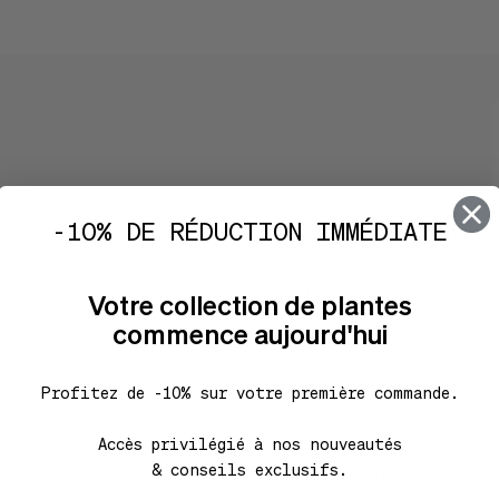
Caractéristi
-10% DE RÉDUCTION IMMÉDIATE
Sélection d'excellence
plantes plus grandes, plus
fournies, sélectionnées par
Votre collection de plantes
nos soins
commence aujourd'hui
Mise en scène unique
Profitez de -10% sur votre première commande.
cache-pot d'édition,
Accès privilégié à nos nouveautés
mousse naturelle
& conseils exclusifs.
décorative