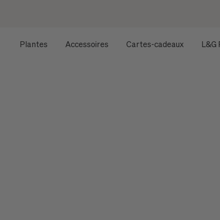
Plantes
Accessoires
Cartes-cadeaux
L&G 
ACCUEIL
TOUTES LES PLANTES
ACHETER DE GRANDES