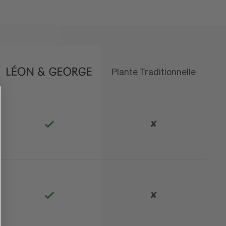
Plante Traditionnelle
que
✘
✘