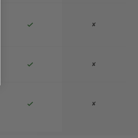
✘
✘
✘