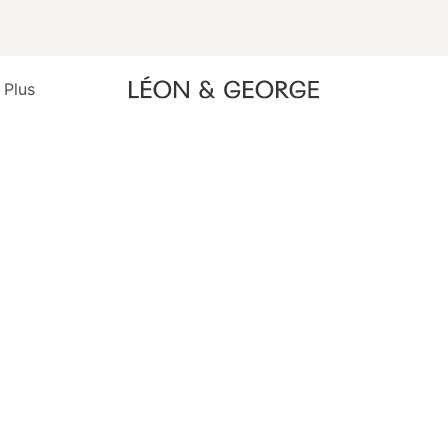
 Plus
L'AVIS DE NOS CLIENTS
Page 3
ez les avis écrits par les personnes qui ont acheté chez Lé
George. Avis collectés uniquement auprès de clients vérifiés
2732 Avis