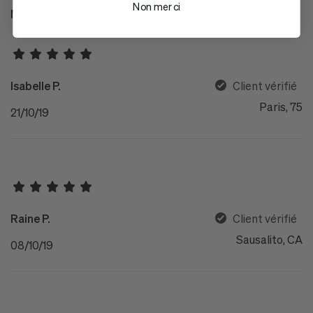
Non merci
Magnifique
Isabelle P.
Client vérifié
Paris, 75
21/10/19
Raine P.
Client vérifié
Sausalito, CA
08/10/19