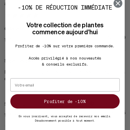
au problème. Je recommande!
-10% DE RÉDUCTION IMMÉDIATE
Votre collection de plantes
Oriane M.
Client vérifié
commence aujourd'hui
Niort, 79
13/01/22
Profitez de -10% sur votre première commande.
Accès privilégié à nos nouveautés
Superbes plantes et super service
& conseils exclusifs.
Merci pour votre gentillesse, les plantes sont magnifiques
et se portent au mieux
Profiter de -10%
Sylvain H.
Client vérifié
Paris, 75
14/03/20
En vous inscrivant, vous acceptez de recevoir nos emails.
Désabonnement possible à tout moment.