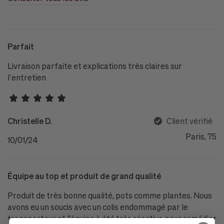
Parfait
Livraison parfaite et explications très claires sur
l’entretien
Christelle D.
Client vérifié
Paris, 75
10/01/24
Équipe au top et produit de grand qualité
Produit de très bonne qualité, pots comme plantes. Nous
avons eu un soucis avec un colis endommagé par le
transporteur et l'équipe à été très réactive pour remédier