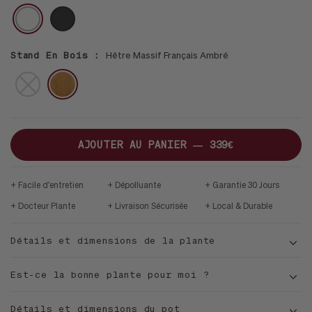
L
VELVET
DUNE
-
-
-
BLANC
NOIR
28CM
BLANC
CUIVRE
NUMA
VESTA
DUNE
MID-
CALCAIRE
CALCAIRE
CUIVRE
CENTURY
JATOBA
H
Stand En Bois :
Hêtre Massif Français Ambré
BROWN
PAS
DE
STAND
AJOUTER AU PANIER —
339€
Facile d'entretien
Dépolluante
Garantie 30 Jours
Docteur Plante
Livraison Sécurisée
Local & Durable
Détails et dimensions de la plante
Est-ce la bonne plante pour moi ?
Détails et dimensions du pot