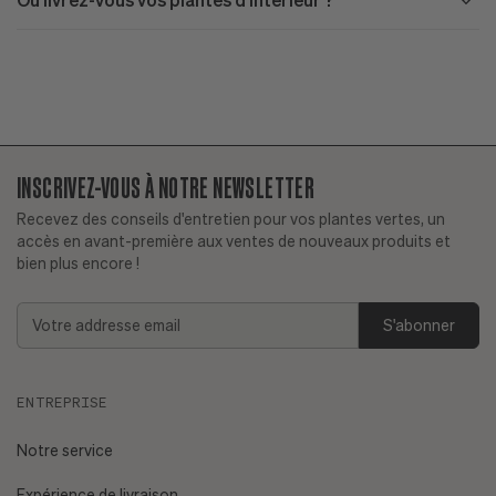
INSCRIVEZ-VOUS À NOTRE NEWSLETTER
Recevez des conseils d'entretien pour vos plantes vertes, un
accès en avant-première aux ventes de nouveaux produits et
bien plus encore !
Ai-je déjà une bonne expérience avec les plantes ?
Addresse
Plantes faciles d'entretien
email
Est-ce que je m'absente régulièrement ?
ENTREPRISE
Quel est l'exposition de mon appartement et quel est le
niveau de luminosité de mon espace ?
Consultez notre
Notre service
guide sur la lumière.
Expérience de livraison