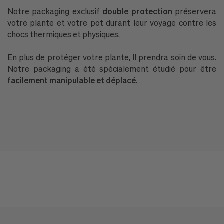
Notre packaging exclusif
double protection
préservera
P
votre plante et votre pot durant leur voyage contre les
n
chocs thermiques et physiques.
l'
En plus de protéger votre plante, Il prendra soin de vous.
P
Notre packaging a été spécialement étudié pour être
G
facilement manipulable et déplacé
.
P
ja
T
ré