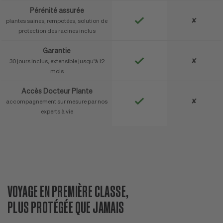
Pérénité assurée
✘
plantes saines, rempotées, solution de
protection des racines inclus
Garantie
✘
30 jours inclus, extensible jusqu'à 12
mois
Accès Docteur Plante
✘
accompagnement sur mesure par nos
experts à vie
VOYAGE EN PREMIÈRE CLASSE,
D
PLUS PROTÉGÉE QUE JAMAIS
N