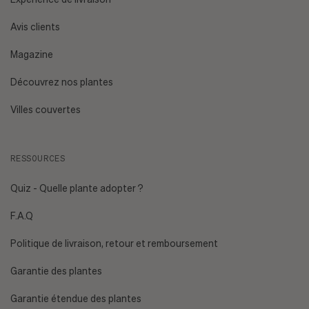
Ai-je des animaux de compagnie ou un enfant en bas âge
Avis clients
?
Plantes non toxiques.
Magazine
Découvrez nos plantes
Villes couvertes
RESSOURCES
[EMAIL PROTECTED]
Quiz - Quelle plante adopter ?
F.A.Q
Politique de livraison, retour et remboursement
Garantie des plantes
Garantie étendue des plantes