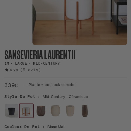
SANSEVIERIA LAURENTII
1M
LARGE
MID-CENTURY
(9 avis)
4.78
339€
— Plante + pot, look complet
Style De Pot :
Mid-Century - Céramique
POT
LE
LE
LE
LE
LE
HORTICOLE
32
30
30
30
32
Couleur De Pot :
Blanc Mat
-
-
-
SIGNATURE
SIGNATURE
XL