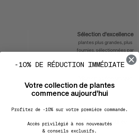
Caractéristi
Sélection d'excellence
plantes plus grandes, plus
fournies, sélectionnées par
nos soins
-10% DE RÉDUCTION IMMÉDIATE
Mise en scène unique
Votre collection de plantes
cache-pot d'édition,
commence aujourd'hui
mousse naturelle
décorative
Profitez de -10% sur votre première commande.
Pérénité assurée
Accès privilégié à nos nouveautés
plantes saines, rempotées,
& conseils exclusifs.
solution de protection des