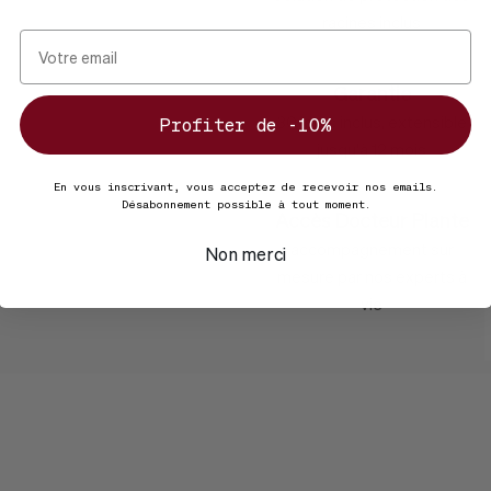
racines inclus
re
Garantie
 & George
30 jours inclus, extensible
Profiter de -10%
jusqu'à 12 mois
En vous inscrivant, vous acceptez de recevoir nos emails.
Désabonnement possible à tout moment.
Accès Docteur Plante
accompagnement sur
Non merci
mesure par nos experts à
vie