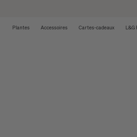
Plantes
Accessoires
Cartes-cadeaux
L&G 
ACCUEIL
TOUTES LES PLANTES
FICUS AUDREY