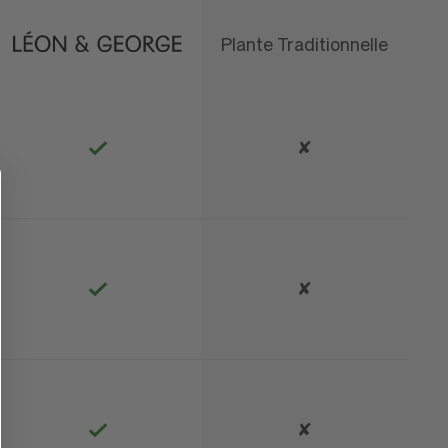
Plante Traditionnelle
que
✘
✘
✘