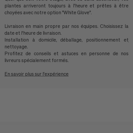
plantes arriveront toujours à l'heure et prêtes à être
l'
choyées avec notre option "White Glove".
P
Livraison en main propre par nos équipes. Choisissez la
G
date et l'heure de livraison.
P
Installation à domicile, déballage, positionnement et
ja
nettoyage.
Profitez de conseils et astuces en personne de nos
T
livreurs spécialement formés.
ré
En savoir plus sur l'expérience