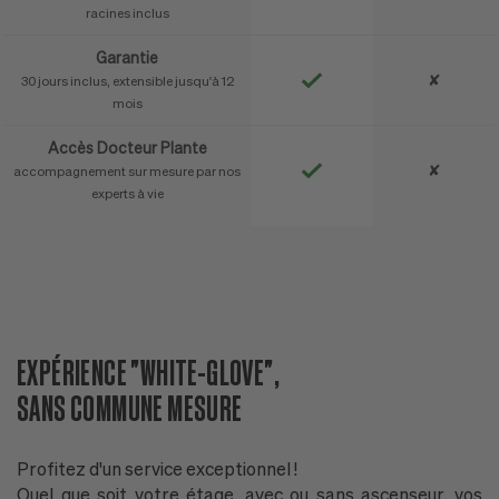
racines inclus
Garantie
✘
30 jours inclus, extensible jusqu'à 12
mois
Accès Docteur Plante
✘
accompagnement sur mesure par nos
experts à vie
EXPÉRIENCE "WHITE-GLOVE",
D
SANS COMMUNE MESURE
N
Profitez d'un service exceptionnel !
P
Quel que soit votre étage, avec ou sans ascenseur, vos
n