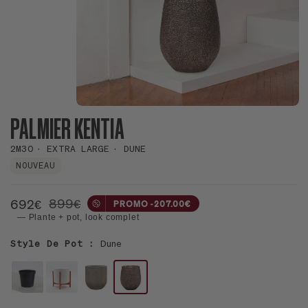
PALMIER KENTIA
2M30
EXTRA LARGE
DUNE
NOUVEAU
899€
692€
PROMO -207.00€
— Plante + pot, look complet
Style De Pot :
Dune
POT
LE
LE
LE