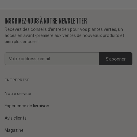
INSCRIVEZ-VOUS À NOTRE NEWSLETTER
Recevez des conseils d'entretien pour vos plantes vertes, un
accès en avant-première aux ventes de nouveaux produits et
bien plus encore !
Ai-je déjà une bonne expérience avec les plantes ?
Addresse
Plantes faciles d'entretien
email
Est-ce que je m'absente régulièrement ?
ENTREPRISE
Quel est l'exposition de mon appartement et quel est le
niveau de luminosité de mon espace ?
Consultez notre
Notre service
guide sur la lumière.
Expérience de livraison
Ai-je des animaux de compagnie ou un enfant en bas âge
Avis clients
?
Plantes non toxiques.
Magazine