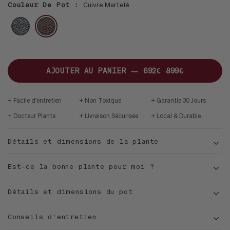
HORTICOLE
36
38
38
Couleur De Pot :
Cuivre Martelé
-
-
-
-
XL
VELVET
OSLO
DUNE
ARGENT
CUIVRE
34CM
BLANC
GRIS
CUIVRE
H30CM
MID-
MARTELÉ
MARTELÉ
CENTURY
JATOBA
B
AJOUTER AU PANIER —
692€
899€
Facile d'entretien
Non Toxique
Garantie 30 Jours
Docteur Plante
Livraison Sécurisée
Local & Durable
Détails et dimensions de la plante
Est-ce la bonne plante pour moi ?
Détails et dimensions du pot
Conseils d'entretien