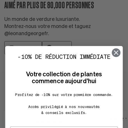
AIMÉ PAR PLUS DE 80,000 PERSONNES
Un monde de verdure luxuriante.
Montrez-nous votre monde et taguez
@leonandgeorgefr.
Instagram
Tiktok
-10% DE RÉDUCTION IMMÉDIATE
Votre collection de plantes
commence aujourd'hui
AVIS CLIENTS
Profitez de -10% sur votre première commande.
Accès privilégié à nos nouveautés
& conseils exclusifs.
Christiane
Patrick B.
B.