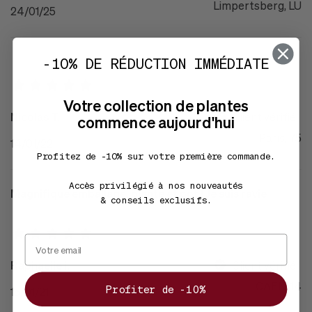
Limpertsberg, LU
24/01/25
-10% DE RÉDUCTION IMMÉDIATE
Votre collection de plantes
Nicolas T.
Client vérifié
commence aujourd'hui
Paris, 75
14/01/22
Profitez de -10% sur votre première commande.
Accès privilégié à nos nouveautés
Magnifique emballage, plante et pot ! Je suis ravie
& conseils exclusifs.
Raphaelle l.
Client vérifié
CAEN, 14
Profiter de -10%
15/01/21