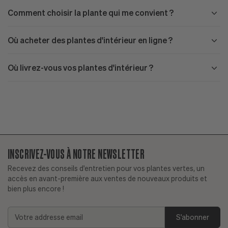
Comment choisir la plante qui me convient ?
Où acheter des plantes d'intérieur en ligne ?
Où livrez-vous vos plantes d'intérieur ?
INSCRIVEZ-VOUS À NOTRE NEWSLETTER
Recevez des conseils d'entretien pour vos plantes vertes, un
accès en avant-première aux ventes de nouveaux produits et
bien plus encore !
Ai-je déjà une bonne expérience avec les plantes ?
Addresse
Plantes faciles d'entretien
email