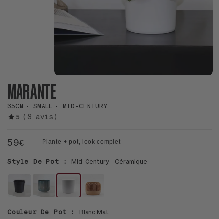
MARANTE
35CM
SMALL
MID-CENTURY
(8 avis)
5
59€
— Plante + pot, look complet
Style De Pot :
Mid-Century - Céramique
POT
LE
LE
LE
HORTICOLE
13
12
12
Couleur De Pot :
Blanc Mat
-
-
-
-