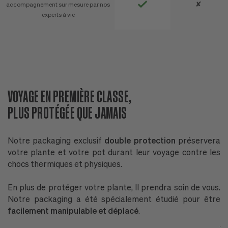
✘
accompagnement sur mesure par nos
experts à vie
VOYAGE EN PREMIÈRE CLASSE,
D
PLUS PROTÉGÉE QUE JAMAIS
N
Notre packaging exclusif
double protection
préservera
P
votre plante et votre pot durant leur voyage contre les
n
chocs thermiques et physiques.
l'
En plus de protéger votre plante, Il prendra soin de vous.
P
Notre packaging a été spécialement étudié pour être
G
facilement manipulable et déplacé
.
P
ja