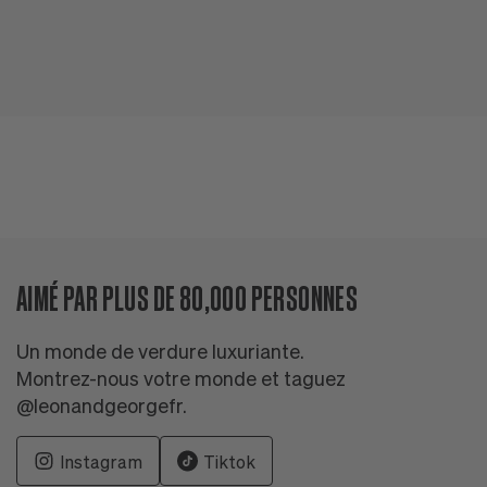
T
ré
AIMÉ PAR PLUS DE 80,000 PERSONNES
Un monde de verdure luxuriante.
Montrez-nous votre monde et taguez
@leonandgeorgefr.
Instagram
Tiktok