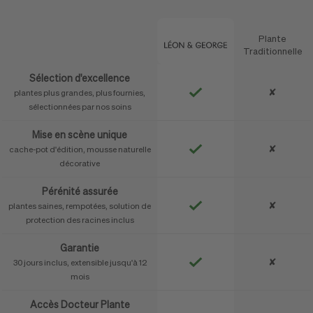
Plante
Caractéristique
Traditionnelle
Sélection d'excellence
✘
plantes plus grandes, plus fournies,
sélectionnées par nos soins
Mise en scène unique
✘
cache-pot d'édition, mousse naturelle
décorative
Pérénité assurée
✘
plantes saines, rempotées, solution de
protection des racines inclus
Garantie
✘
30 jours inclus, extensible jusqu'à 12
mois
Accès Docteur Plante