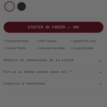
S
CURVY
VELVET
POT
BLANC
NOIR
BLEU
BLANC
MD
DE
APPLE
PAON
NATUREL
AJOUTER AU PANIER —
59€
Facile d'entretien
Non Toxique
Garantie 30 Jours
Docteur Plante
Livraison Sécurisée
Local & Durable
Détails et dimensions de la plante
Est-ce la bonne plante pour moi ?
Conseils d'entretien