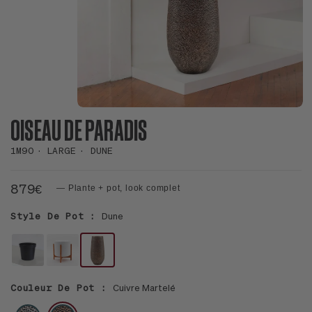
OISEAU DE PARADIS
1M90
LARGE
DUNE
879€
— Plante + pot, look complet
Style De Pot :
Dune
POT
LE
LE
HORTICOLE
32
32
Couleur De Pot :
Cuivre Martelé
-
-
XL
L
VELVET
-
ARGENT
CUIVRE
28CM
BLANC
DUNE