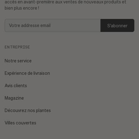
accès en avant-première aux ventes de nouveaux produits et
bien plus encore !
Ai-je déjà une bonne expérience avec les plantes ?
Addresse
Plantes faciles d'entretien
email
Est-ce que je m'absente régulièrement ?
ENTREPRISE
Quel est l'exposition de mon appartement et quel est le
niveau de luminosité de mon espace ?
Consultez notre
Notre service
guide sur la lumière.
Expérience de livraison
Ai-je des animaux de compagnie ou un enfant en bas âge
Avis clients
?
Plantes non toxiques.
Magazine
Découvrez nos plantes
Villes couvertes