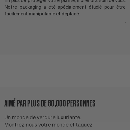
En plus de protéger votre plante, Il prendra soin de vous.
P
Notre packaging a été spécialement étudié pour être
G
facilement manipulable et déplacé
.
P
ja
T
ré
AIMÉ PAR PLUS DE 80,000 PERSONNES
Un monde de verdure luxuriante.
Montrez-nous votre monde et taguez