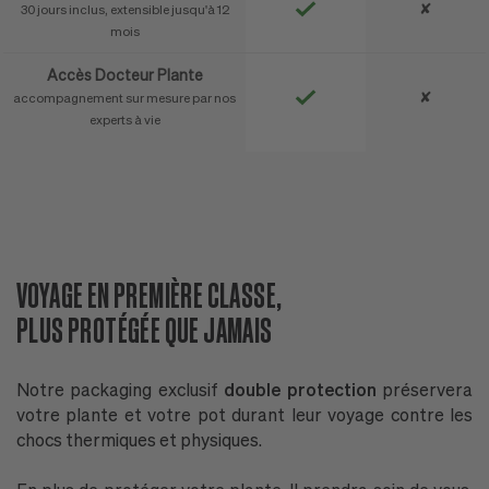
✘
30 jours inclus, extensible jusqu'à 12
mois
Accès Docteur Plante
✘
accompagnement sur mesure par nos
experts à vie
VOYAGE EN PREMIÈRE CLASSE,
D
PLUS PROTÉGÉE QUE JAMAIS
N
Notre packaging exclusif
double protection
préservera
P
votre plante et votre pot durant leur voyage contre les
n
chocs thermiques et physiques.
l'