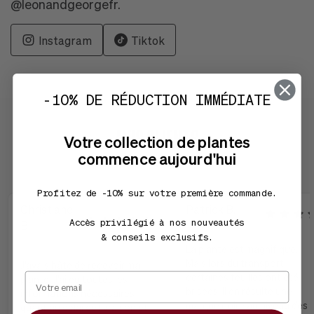
@leonandgeorgefr.
Instagram
Tiktok
-10% DE RÉDUCTION IMMÉDIATE
AVIS CLIENTS
Votre collection de plantes
commence aujourd'hui
Profitez de -10% sur votre première commande.
Christiane
Patrick B.
Accès privilégié à nos nouveautés
B.
& conseils exclusifs.
La plante est magnifique.
Mais lors du transport,
J'avais hâte de recevoir ma
certaines feuilles ont été
plante. J'ai eu toutes les
brisées. Il en résulte une
informations nécessaires
marque noire au niveau des
quant au délai de livraison et