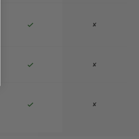
✘
✘
✘