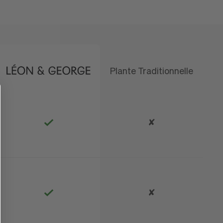
Plante Traditionnelle
que
✘
✘