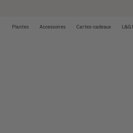
Plantes
Accessoires
Cartes-cadeaux
L&G 
ACCUEIL
TOUTES LES PLANTES
PLANTES D'INTÉRIE