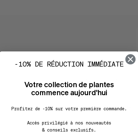
Caractéristi
-10% DE RÉDUCTION IMMÉDIATE
Sélection d'excellence
plantes plus grandes, plus
fournies, sélectionnées par
Votre collection de plantes
nos soins
commence aujourd'hui
Mise en scène unique
Profitez de -10% sur votre première commande.
cache-pot d'édition,
Accès privilégié à nos nouveautés
mousse naturelle
& conseils exclusifs.
décorative