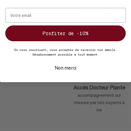
Pérénité assurée
plantes saines, rempotées,
solution de protection des
Profiter de -10%
racines inclus
re
En vous inscrivant, vous acceptez de recevoir nos emails.
Garantie
Désabonnement possible à tout moment.
 & George
30 jours inclus, extensible
Non merci
jusqu'à 12 mois
Accès Docteur Plante
accompagnement sur
mesure par nos experts à
vie