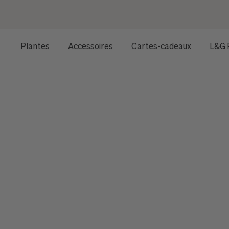
Plantes
Accessoires
Cartes-cadeaux
L&G 
ACCUEIL
TOUTES LES PLANTES
PLANTES D'INTÉRIE