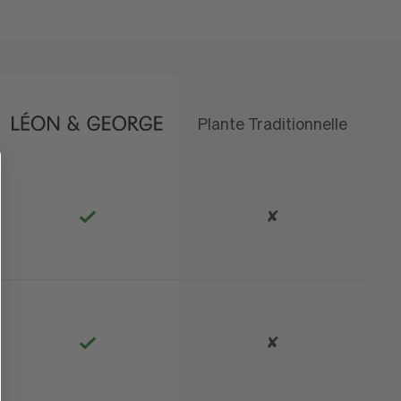
Plante Traditionnelle
que
✘
✘