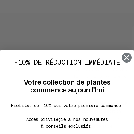
Caractéristi
Sélection d'excellence
-10% DE RÉDUCTION IMMÉDIATE
plantes plus grandes, plus
fournies, sélectionnées par
Votre collection de plantes
nos soins
commence aujourd'hui
Mise en scène unique
Profitez de -10% sur votre première commande.
cache-pot d'édition,
mousse naturelle
Accès privilégié à nos nouveautés
décorative
& conseils exclusifs.