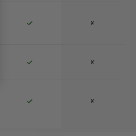
✘
✘
✘