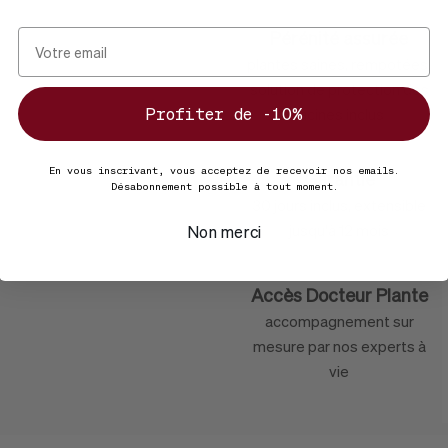
Pérénité assurée
plantes saines, rempotées,
solution de protection des
Profiter de -10%
racines inclus
re
En vous inscrivant, vous acceptez de recevoir nos emails.
Garantie
Désabonnement possible à tout moment.
 & George
30 jours inclus, extensible
jusqu'à 12 mois
Non merci
Accès Docteur Plante
accompagnement sur
mesure par nos experts à
vie