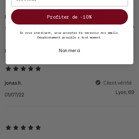
Katherine A.
Client vérifié
Profiter de -10%
Los Cerezos, A
18/10/22
En vous inscrivant, vous acceptez de recevoir nos emails.
Désabonnement possible à tout moment.
Non merci
Belle plante, facile à entretenir
jonas h.
Client vérifié
Lyon, 69
01/07/22