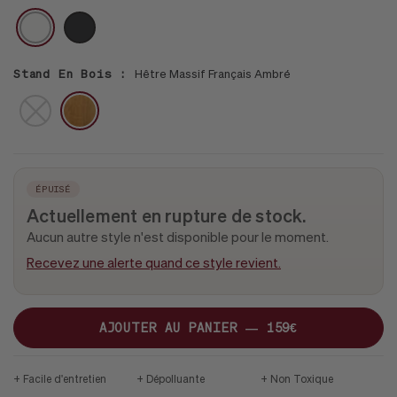
M
CURVY
VELVET
BLANC
NOIR
BLEU
BLANC
DE
MID-
PAON
CENTURY
JATOBA
B
Stand En Bois :
Hêtre Massif Français Ambré
BROWN
PAS
DE
STAND
ÉPUISÉ
Actuellement en rupture de stock.
Aucun autre style n'est disponible pour le moment.
Recevez une alerte quand ce style revient.
AJOUTER AU PANIER —
159€
Facile d'entretien
Dépolluante
Non Toxique