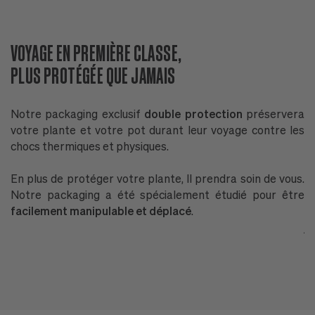
VOYAGE EN PREMIÈRE CLASSE,
D
PLUS PROTÉGÉE QUE JAMAIS
N
Notre packaging exclusif
double protection
préservera
P
votre plante et votre pot durant leur voyage contre les
n
chocs thermiques et physiques.
l'
En plus de protéger votre plante, Il prendra soin de vous.
P
Notre packaging a été spécialement étudié pour être
G
facilement manipulable et déplacé
.
P
ja
T
ré