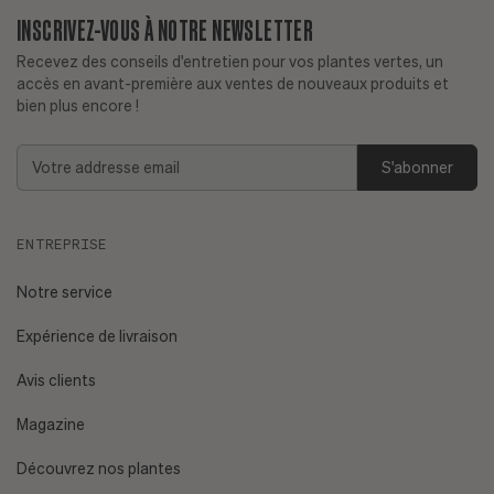
INSCRIVEZ-VOUS À NOTRE NEWSLETTER
Recevez des conseils d'entretien pour vos plantes vertes, un
accès en avant-première aux ventes de nouveaux produits et
bien plus encore !
Ai-je déjà une bonne expérience avec les plantes ?
Addresse
Plantes faciles d'entretien
email
Est-ce que je m'absente régulièrement ?
ENTREPRISE
Quel est l'exposition de mon appartement et quel est le
niveau de luminosité de mon espace ?
Consultez notre
Notre service
guide sur la lumière.
Expérience de livraison
Ai-je des animaux de compagnie ou un enfant en bas âge
Avis clients
?
Plantes non toxiques.
Magazine
Découvrez nos plantes