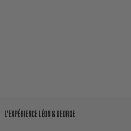
Le
p
to
En savoir plus
év
so
ce
L'EXPÉRIENCE LÉON & GEORGE