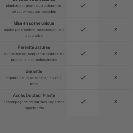
✘
plantes plus grandes, plus fournies,
sélectionnées par nos soins
Mise en scène unique
✘
cache-pot d'édition, mousse naturelle
décorative
Pérénité assurée
✘
plantes saines, rempotées, solution de
protection des racines inclus
Garantie
✘
30 jours inclus, extensible jusqu'à 12
mois
Accès Docteur Plante
✘
accompagnement sur mesure par nos
experts à vie