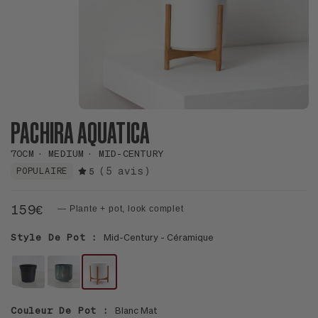
PACHIRA AQUATICA
70CM
MEDIUM
MID-CENTURY
(5 avis)
POPULAIRE
5
159€
— Plante + pot, look complet
Style De Pot :
Mid-Century - Céramique
POT
LE
LE
HORTICOLE
19
20
Couleur De Pot :
Blanc Mat
-
-
-