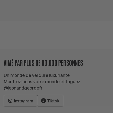
T
ré
AIMÉ PAR PLUS DE 80,000 PERSONNES
Un monde de verdure luxuriante.
Montrez-nous votre monde et taguez
@leonandgeorgefr.
Instagram
Tiktok