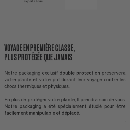
experts à vie
VOYAGE EN PREMIÈRE CLASSE,
D
PLUS PROTÉGÉE QUE JAMAIS
N
Notre packaging exclusif
double protection
préservera
P
votre plante et votre pot durant leur voyage contre les
n
chocs thermiques et physiques.
l'
En plus de protéger votre plante, Il prendra soin de vous.
P
Notre packaging a été spécialement étudié pour être
G
facilement manipulable et déplacé
.
P
ja