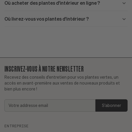
Où acheter des plantes d'intérieur en ligne ?
Où livrez-vous vos plantes d'intérieur ?
INSCRIVEZ-VOUS À NOTRE NEWSLETTER
Recevez des conseils d'entretien pour vos plantes vertes, un
accès en avant-première aux ventes de nouveaux produits et
bien plus encore !
Ai-je déjà une bonne expérience avec les plantes ?
Addresse
Plantes faciles d'entretien
email
Est-ce que je m'absente régulièrement ?
ENTREPRISE
Quel est l'exposition de mon appartement et quel est le