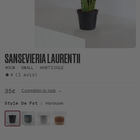
SANSEVIERIA LAURENTII
40CM
SMALL
HORTICOLE
(1 avis)
4
35€
Compléter le look
Style De Pot :
Horticole
POT
LE
LE
LE
HORTICOLE
13
12
12
-
-
-
-