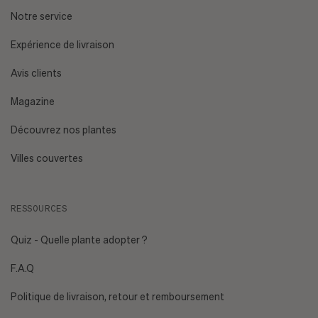
niveau de luminosité de mon espace ?
Consultez notre
Notre service
guide sur la lumière.
Expérience de livraison
Ai-je des animaux de compagnie ou un enfant en bas âge
Avis clients
?
Plantes non toxiques.
Magazine
Découvrez nos plantes
Villes couvertes
RESSOURCES
[EMAIL PROTECTED]
Quiz - Quelle plante adopter ?
F.A.Q
Politique de livraison, retour et remboursement