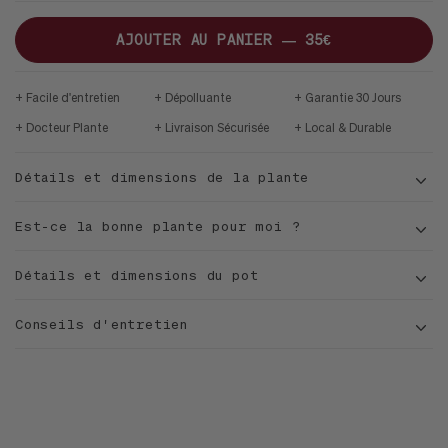
S
CURVY
VELVET
POT
BLEU
BLANC
MD
DE
APPLE
AJOUTER AU PANIER —
35€
PAON
NATUREL
Facile d'entretien
Dépolluante
Garantie 30 Jours
Docteur Plante
Livraison Sécurisée
Local & Durable
Détails et dimensions de la plante
Est-ce la bonne plante pour moi ?
Détails et dimensions du pot
Conseils d'entretien
Sansevieria trifasciata (Laurentii)