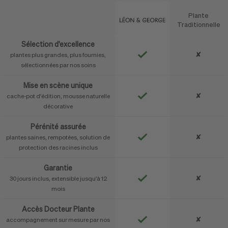
Plante
Caractéristique
Traditionnelle
Sélection d'excellence
✘
plantes plus grandes, plus fournies,
sélectionnées par nos soins
Mise en scène unique
✘
cache-pot d'édition, mousse naturelle
décorative
Pérénité assurée
✘
plantes saines, rempotées, solution de
protection des racines inclus
Garantie
✘
30 jours inclus, extensible jusqu'à 12
mois
Accès Docteur Plante
✘
accompagnement sur mesure par nos