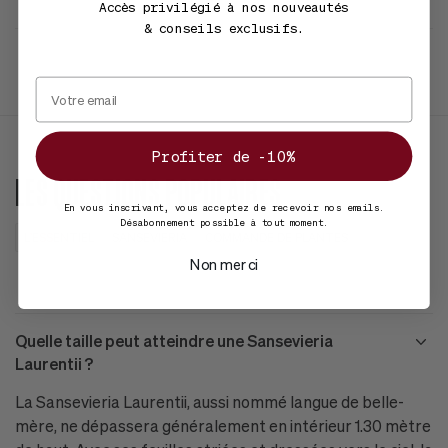
Accès privilégié à nos nouveautés
& conseils exclusifs.
Profiter de -10%
LES QUESTIONS POPULAIRES
En vous inscrivant, vous acceptez de recevoir nos emails.
Désabonnement possible à tout moment.
L'ESSENTIEL
SANSEVIERIA
COMMANDE DE PLANTES
Non merci
Quelle taille peut atteindre une Sansevieria
Laurentii ?
La Sansevieria Laurentii, aussi nommé langue de belle-
mère, ne dépassera généralement en intérieur 1.30 mètre