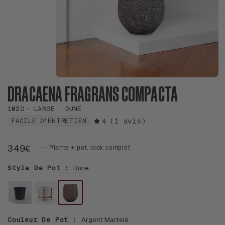
DRACAENA FRAGRANS COMPACTA
1M20
LARGE
DUNE
(1 avis)
FACILE D'ENTRETIEN
4
349€
— Plante + pot, look complet
Style De Pot :
Dune
POT
LE
LE
HORTICOLE
28
24
Couleur De Pot :
Argent Martelé
-
-
-