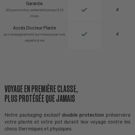
Garantie
✘
30 jours inclus, extensible jusqu'à 12
mois
Accès Docteur Plante
✘
accompagnement sur mesure par nos
experts à vie
VOYAGE EN PREMIÈRE CLASSE,
D
PLUS PROTÉGÉE QUE JAMAIS
N
Notre packaging exclusif
double protection
préservera
P
votre plante et votre pot durant leur voyage contre les
n
chocs thermiques et physiques.
l'