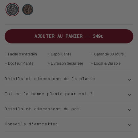
L
VELVET
DUNE
ARGENT
CUIVRE
26CM
BLANC
CUIVRE
MID-
MARTELÉ
MARTELÉ
CENTURY
JATOBA
H
AJOUTER AU PANIER —
349€
Facile d'entretien
Dépolluante
Garantie 30 Jours
Docteur Plante
Livraison Sécurisée
Local & Durable
Détails et dimensions de la plante
Est-ce la bonne plante pour moi ?
Détails et dimensions du pot
Conseils d'entretien