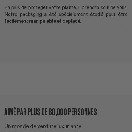
En plus de protéger votre plante, Il prendra soin de vous.
P
Notre packaging a été spécialement étudié pour être
G
facilement manipulable et déplacé
.
P
ja
T
ré
AIMÉ PAR PLUS DE 80,000 PERSONNES
Un monde de verdure luxuriante.