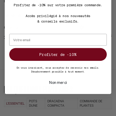
Pas trop d arrosage pour l instant tout va bien
Profitez de -10% sur votre première commande.
Accès privilégié à nos nouveautés
& conseils exclusifs.
Chantal L.
Client vérifié
Nancy, 54
26/09/25
Profiter de -10%
En vous inscrivant, vous acceptez de recevoir nos emails.
Désabonnement possible à tout moment.
Non merci
LES QUESTIONS POPULAIRES
POTS
DRACAENA
COMMANDE DE
L'ESSENTIEL
DUNE
COMPACTA
PLANTES